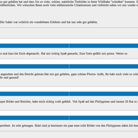
so gut gefallen hat und dass Sie so viele, schöne, natürliche Tierbilder in freier Wildbahn "schießen" konnten. E
röffentlichen. Wir wünschen Ihnen noch viele erlebnisreiche Urlaubsreisen und vielleicht sehen wir uns wieder 
Die Safari war wirklich ein wunderbares Erlebnis und hat uns sehr gut gefallen.
n mal kurz bei Euch abgetaucht. Hat mir richtig Spaß gemacht, Eure Seite gefällt mir prima. Weiter so.
r angesehen und den Bericht gelesen.Hat mir gut gefallen, ganz schöne Photos- hoffe, Ihr habt noch viele so sch
fit und gesund!
per Bilder und Berichte, habe mich richtig wohl gefühlt. Viel Spaß auf den Philippinen und immer 20 Bar in d
gestöbert. Ist echt gelungen. Bald sind ja bestimmt ein paar neue tolle Bilder von den Philippinen dabei.Ich fre