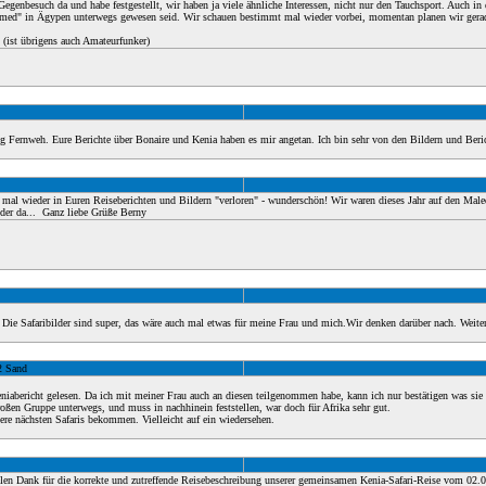
egenbesuch da und habe festgestellt, wir haben ja viele ähnliche Interessen, nicht nur den Tauchsport. Auch in 
Ahmed" in Ägypen unterwegs gewesen seid. Wir schauen bestimmt mal wieder vorbei, momentan planen wir gerad
 (ist übrigens auch Amateurfunker)
 Fernweh. Eure Berichte über Bonaire und Kenia haben es mir angetan. Ich bin sehr von den Bildern und Beric
ch mal wieder in Euren Reiseberichten und Bildern "verloren" - wunderschön! Wir waren dieses Jahr auf den Ma
der da...
Ganz liebe Grüße Berny
Die Safaribilder sind super, das wäre auch mal etwas für meine Frau und mich.Wir denken darüber nach. Weiter
2 Sand
niabericht gelesen. Da ich mit meiner Frau auch an diesen teilgenommen habe, kann ich nur bestätigen was sie
roßen Gruppe unterwegs, und muss in nachhinein feststellen, war doch für Afrika sehr gut.
re nächsten Safaris bekommen. Vielleicht auf ein wiedersehen.
elen Dank für die korrekte und zutreffende Reisebeschreibung unserer gemeinsamen Kenia-Safari-Reise vom 02.0