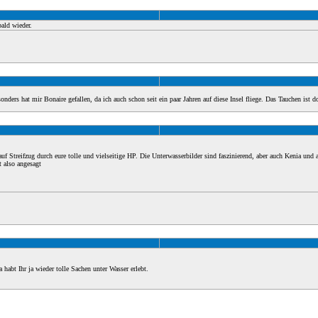
ald wieder.
nders hat mir Bonaire gefallen, da ich auch schon seit ein paar Jahren auf diese Insel fliege. Das Tauchen ist do
 Streifzug durch eure tolle und vielseitige HP. Die Unterwasserbilder sind faszinierend, aber auch Kenia und a
t also angesagt
habt Ihr ja wieder tolle Sachen unter Wasser erlebt.