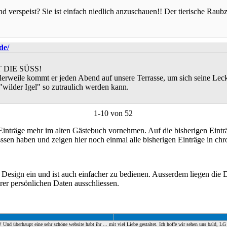
 verspeist? Sie ist einfach niedlich anzuschauen!! Der tierische Raubzu
IST DIE SÜSS!
tlerweile kommt er jeden Abend auf unsere Terrasse, um sich seine Le
 "wilder Igel" so zutraulich werden kann.
1-10 von 52
Einträge mehr im alten Gästebuch vornehmen. Auf die bisherigen Einträ
asssen haben und zeigen hier noch einmal alle bisherigen Einträge in c
Design ein und ist auch einfacher zu bedienen. Ausserdem liegen die D
rer persönlichen Daten ausschliessen.
Und überhaupt eine sehr schöne website habt ihr ... mit viel Liebe gestaltet. Ich hoffe wir sehen uns bald, LG