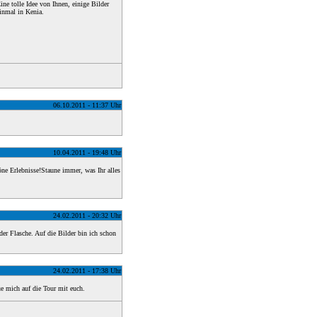
ine tolle Idee von Ihnen, einige Bilder
einmal in Kenia.
06.10.2011 - 11:37 Uhr
10.04.2011 - 19:48 Uhr
öne Erlebnisse!Staune immer, was Ihr alles
24.02.2011 - 20:32 Uhr
er Flasche. Auf die Bilder bin ich schon
24.02.2011 - 17:38 Uhr
ue mich auf die Tour mit euch.