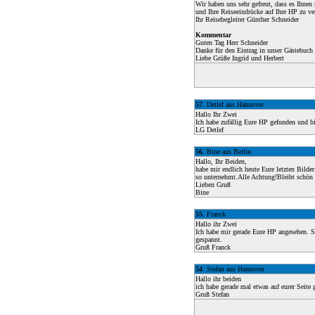
Wir haben uns sehr gefreut, dass es Ihnen 
und Ihre Reiseeindrücke auf Ihre HP zu ve
Ihr Reisebegleiter Günther Schneider
Kommentar
Guten Tag Herr Schneider
Danke für den Eintrag in unser Gästebuch 
Liebe Grüße Ingrid und Herbert
57
. Detlef aus Hannover
Hallo Ihr Zwei
Ich habe zufällig Eure HP gefunden und bi
LG Detlef
56
. Bine aus Berlin
Hallo, Ihr Beiden,
habe mir endlich heute Eure letzten Bilde
so unternehmt.Alle Achtung!Bleibt schön 
Lieben Gruß
Bine
55
. Franck
Hallo ihr Zwei
Ich habe mir gerade Eure HP angesehen. Su
gespannt.
Gruß Franck
54
. Stefan aus Hannover
Hallo ihr beiden
ich habe gerade mal etwas auf eurer Seite 
Gruß Stefan