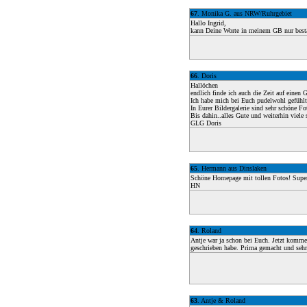
67
. Monika G. aus NRW/Ruhrgebiet
Hallo Ingrid,
kann Deine Worte in meinem GB nur bestät
66
. Doris
Hallöchen
endlich finde ich auch die Zeit auf einen 
Ich habe mich bei Euch pudelwohl gefühlt.
In Eurer Bildergalerie sind sehr schöne F
Bis dahin..alles Gute und weiterhin viele
GLG Doris
65
. Hermann aus Dinslaken
Schöne Homepage mit tollen Fotos! Supe
HN
64
. Roland
Antje war ja schon bei Euch. Jetzt komme 
geschrieben habe. Prima gemacht und seh
63
. Antje & Roland