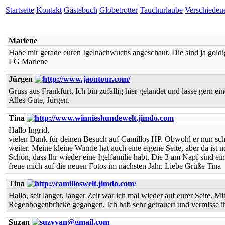
Startseite
Kontakt
Gästebuch
Globetrotter
Tauchurlaube
Verschieden
Marlene
Habe mir gerade euren Igelnachwuchs angeschaut. Die sind ja goldig
LG Marlene
Jürgen
Gruss aus Frankfurt. Ich bin zufällig hier gelandet und lasse gern
Alles Gute, Jürgen.
Tina
Hallo Ingrid,
vielen Dank für deinen Besuch auf Camillos HP. Obwohl er nun schon
weiter. Meine kleine Winnie hat auch eine eigene Seite, aber da ist no
Schön, dass Ihr wieder eine Igelfamilie habt. Die 3 am Napf sind e
freue mich auf die neuen Fotos im nächsten Jahr. Liebe Grüße Tina
Tina
Hallo, seit langer, langer Zeit war ich mal wieder auf eurer Seite. 
Regenbogenbrücke gegangen. Ich hab sehr getrauert und vermisse ih
Suzan