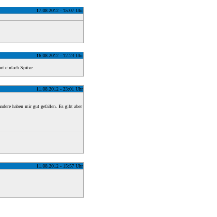
17.08.2012 - 15:07 Uhr
16.08.2012 - 12:23 Uhr
rt einfach Spitze.
11.08.2012 - 23:01 Uhr
ndere haben mir gut gefallen. Es gibt aber
11.08.2012 - 15:57 Uhr