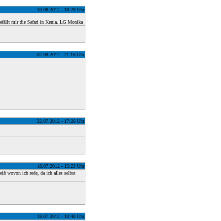
10.08.2012 - 18:29 Uhr
efällt mir die Safari in Kenia. LG Monika
02.08.2012 - 21:16 Uhr
22.07.2012 - 17:26 Uhr
18.07.2012 - 15:23 Uhr
ß wovon ich rede, da ich alles selbst
18.07.2012 - 10:40 Uhr