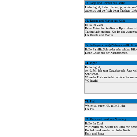
77
. Tanja und Carsten aus Berlin
Liebe Ingrid, lieber Herbert, ja, schön wa
anderswo auf der Welt beim Tauchen. Lieb
76
. Renate und Martin aus Köln
Hallo Ihr Zwei
Beim Abtauchen in diverse Hp.s haben wir
Tauchurlaub machen. Kas ist ein wunderba
LG Renate und Martin
75
. bothegiutarman@Netscape.netB. K. au
Hallo Familie.Schroeder sehr schöne Bild
Liebe Grüße aus der Nachbarschaft.
74
. Ingrid
Hallo Ingrid,
so, da bin ich zum Gegenbesuch. Jetzt wei
Sehr schön!
Wünsche Euch weiterhin schöne Reisen un
VG Ingrid
73
. Paul
Weiter so, super HP, tolle Bilder.
LG Paul
72
. Ruth und Ernst aus Nürnberg
Hallo Ihr Zwei
Wir wollen mal wieder bei Euch rein schau
Bis bald mal wieder und liebe Grüße
Ruth und Ernst