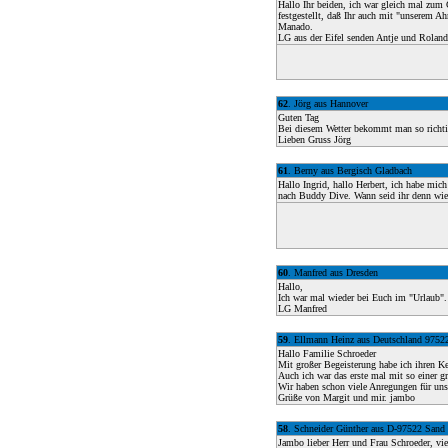
Hallo Ihr beiden, ich war gleich mal zum G
festgestellt, daß Ihr auch mit "unserem 
Manado.
LG aus der Eifel senden Antje und Roland
62
. Jörg aus Hannover
Guten Tag
Bei diesem Wetter bekommt man so richtig
Lieben Gruss Jörg
61
. Berny aus Bergisch Gladbach
Hallo Ingrid, hallo Herbert, ich habe mi
nach Buddy Dive. Wann seid ihr denn wie
60
. Manfred aus Dresden
Hallo,
Ich war mal wieder bei Euch im "Urlaub". 
LG Manfred
59
. Ellmann Heinz aus Deutschland 9752
Hallo Familie Schroeder
Mit großer Begeisterung habe ich ihren Ke
Auch ich war das erste mal mit so einer g
Wir haben schon viele Anregungen für unse
Grüße von Margit und mir. jambo
58
. Schneider Günther aus D-97522 Sand
Jambo lieber Herr und Frau Schroeder, vi