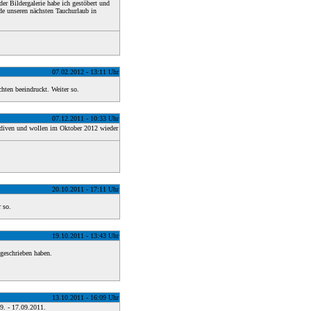
der Bildergalerie habe ich gestöbert und
e unseren nächsten Tauchurlaub in
07.02.2012 - 13:11 Uhr
hten beeindruckt. Weiter so.
07.12.2011 - 10:33 Uhr
lediven und wollen im Oktober 2012 wieder
20.10.2011 - 17:11 Uhr
 so.
19.10.2011 - 13:43 Uhr
 geschrieben haben.
13.10.2011 - 16:09 Uhr
9. - 17.09.2011.