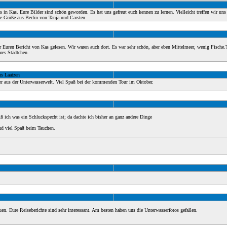
r's in Kas. Eure Bilder sind schön geworden. Es hat uns gefreut euch kennen zu lernen. Vielleicht treffen wir uns
e Grüße aus Berlin von Tanja und Carsten
 Euren Bericht von Kas gelesen. Wir waren auch dort. Es war sehr schön, aber eben Mittelmeer, wenig Fische.
res Städtchen.
s Laatzen
er aus der Unterwasserwelt. Viel Spaß bei der kommenden Tour im Oktober.
ß ich was ein Schluckspecht ist; da dachte ich bisher an ganz andere Dinge
d viel Spaß beim Tauchen.
en. Eure Reiseberichte sind sehr interessant. Am besten haben uns die Unterwasserfotos gefallen.