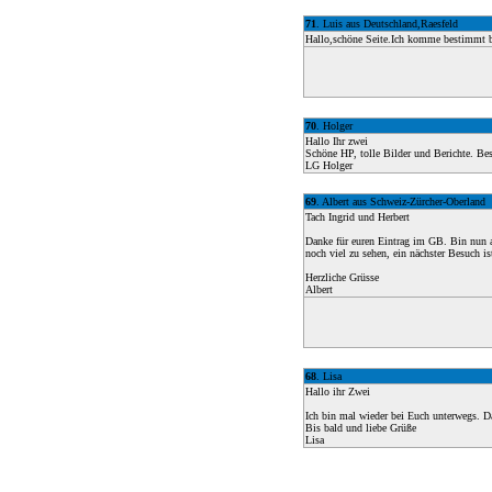
71
. Luis aus Deutschland,Raesfeld
Hallo,schöne Seite.Ich komme bestimmt b
70
. Holger
Hallo Ihr zwei
Schöne HP, tolle Bilder und Berichte. Beso
LG Holger
69
. Albert aus Schweiz-Zürcher-Oberland
Tach Ingrid und Herbert
Danke für euren Eintrag im GB. Bin nun auf
noch viel zu sehen, ein nächster Besuch is
Herzliche Grüsse
Albert
68
. Lisa
Hallo ihr Zwei
Ich bin mal wieder bei Euch unterwegs. Da 
Bis bald und liebe Grüße
Lisa