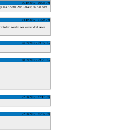
06.10.2012 - 00:28 Uhr
 ja mal wieder. Auf Bonaire, in Kas oder
04.10.2012 - 11:29 Uhr
Trotzdem werden wir wieder dort einen
26.09.2012 - 23:05 Uhr
08.09.2012 - 23:21 Uhr
22.08.2012 - 17:17 Uhr
22.08.2012 - 16:35 Uhr