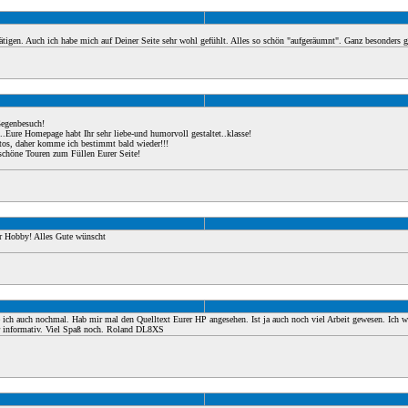
igen. Auch ich habe mich auf Deiner Seite sehr wohl gefühlt. Alles so schön "aufgeräumnt". Ganz besonders g
Gegenbesuch!
.Eure Homepage habt Ihr sehr liebe-und humorvoll gestaltet..klasse!
otos, daher komme ich bestimmt bald wieder!!!
 schöne Touren zum Füllen Eurer Seite!
r Hobby! Alles Gute wünscht
ich auch nochmal. Hab mir mal den Quelltext Eurer HP angesehen. Ist ja auch noch viel Arbeit gewesen. Ich wei
r informativ. Viel Spaß noch. Roland DL8XS